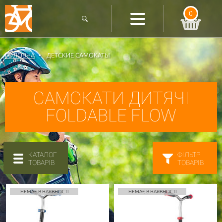
0
ГОЛОВНА
ДЕТСКИЕ САМОКАТЫ
САМОКАТИ ДИТЯЧІ
FOLDABLE FLOW
КАТАЛОГ
ФІЛЬТР
ТОВАРІВ
ТОВАРІВ
НЕМАЄ В НАЯВНОСТІ
НЕМАЄ В НАЯВНОСТІ