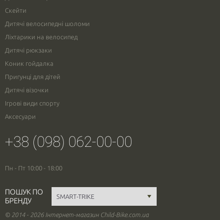
Скейти
Дитячі велосипедні шоломи
Ліхтарики на велосипед
Дитячі рюкзаки
Коник гойдалка
Пригунці для дітей
Дитячі візочки
Ігрові види спорту
Аксесуари
+38 (098) 062-00-00
Пн - Пт 10:00 - 18:00
ПОШУК ПО
БРЕНДУ
© 2014 - 2026 Інтернет-магазин Child-Bike.com.ua