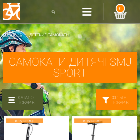
0
ГОЛОВНА
ДЕТСКИЕ САМОКАТЫ
САМОКАТИ ДИТЯЧІ SMJ
SPORT
КАТАЛОГ
ФІЛЬТР
ТОВАРІВ
ТОВАРІВ
В НАЯВНОСТІ
В НАЯВНОСТІ