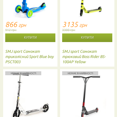
866
3135
грн
грн
912 грн
3300 грн
SMJ sport
Самокат
SMJ sport
Самокат
триколісний Sport Blue boy
трюковий Boss Rider BS-
PSCT003
100AP Yellow
НЕМАЄ В НАЯВНОСТІ
НЕМАЄ В НАЯВНОСТІ