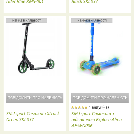
rider Blue KMS-001
Black SKL037
НЕМАЄ В НАЯВНОСТІ
НЕМАЄ В НАЯВНОСТІ
ПОВІДОМИТИ ПРО
НАЯВНІСТЬ
ПОВІДОМИТИ ПРО
НАЯВНІСТЬ
1 відгук(-ів)
SMJ sport
Самокат Xtrack
SMJ sport
Самокат з
Green SKL037
підсвіткою Explore Alien
AF-WG006