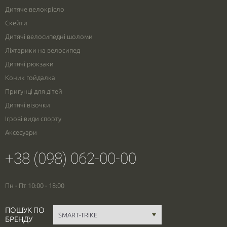
Дитяче велокрісло
Скейти
Дитячі велосипедні шоломи
Ліхтарики на велосипед
Дитячі рюкзаки
Коник гойдалка
Пригунці для дітей
Дитячі візочки
Ігрові види спорту
Аксесуари
+38 (098) 062-00-00
Пн - Пт 10:00 - 18:00
ПОШУК ПО
БРЕНДУ