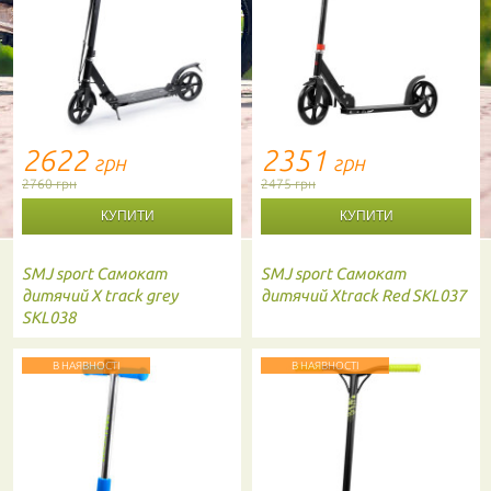
2622
2351
грн
грн
2760 грн
2475 грн
SMJ sport
Самокат
SMJ sport
Самокат
дитячий X track grey
дитячий Xtrack Red SKL037
SKL038
В НАЯВНОСТІ
В НАЯВНОСТІ