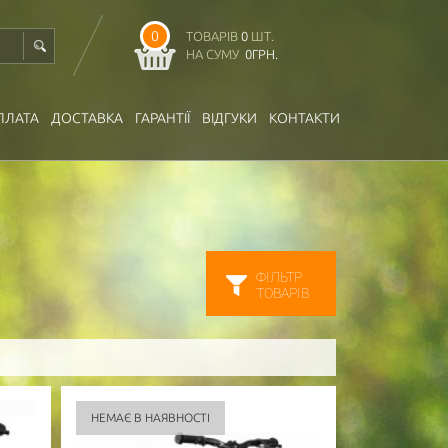
0
ТОВАРІВ
0
ШТ.
НА СУМУ
0
ГРН.
ПЛАТА
ДОСТАВКА
ГАРАНТІЇ
ВІДГУКИ
КОНТАКТИ
ФІЛЬТР
ТОВАРІВ
НЕМАЄ В НАЯВНОСТІ