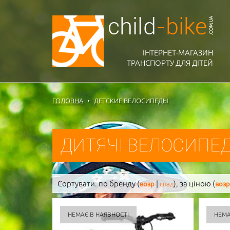
ІНТЕРНЕТ-МАГАЗИН
ТРАНСПОРТУ ДЛЯ ДІТЕЙ
ГОЛОВНА
ДЕТСКИЕ ВЕЛОСИПЕДЫ
ДИТЯЧІ ВЕЛОСИПЕ
Сортувати:
по бренду (
|
),
за ціною (
возр
спад
возр
НЕМАЄ В НАЯВНОСТІ
НЕМА