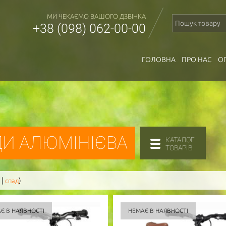
МИ ЧЕКАЄМО ВАШОГО ДЗВІНКА
+38 (098) 062-00-00
ГОЛОВНА
ПРО НАС
О
ДИ АЛЮМІНІЄВА
КАТАЛОГ
ТОВАРІВ
|
)
спад
Є В НАЯВНОСТІ
НЕМАЄ В НАЯВНОСТІ