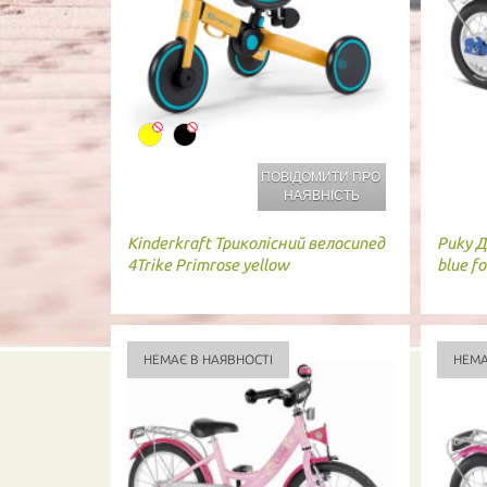
ПОВІДОМИТИ ПРО
НАЯВНІСТЬ
Kinderkraft
Триколісний велосипед
Puky
Д
4Trike Primrose yellow
blue fo
НЕМАЄ В НАЯВНОСТІ
НЕМА