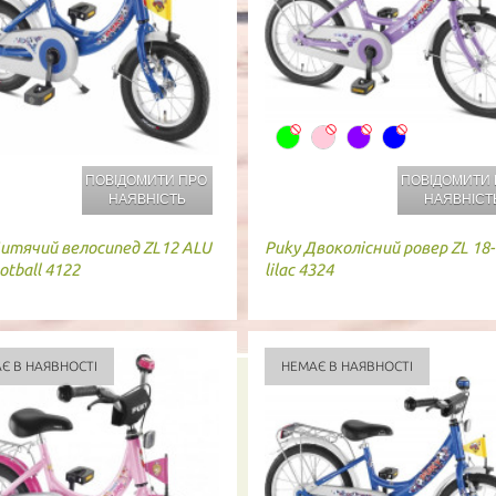
ПОВІДОМИТИ ПРО
ПОВІДОМИТИ
НАЯВНІСТЬ
НАЯВНІСТ
итячий велосипед ZL12 ALU
Puky
Двоколісний ровер ZL 18-
otball 4122
lilac 4324
Є В НАЯВНОСТІ
НЕМАЄ В НАЯВНОСТІ