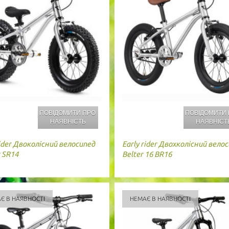
ПОВІДОМИТИ ПРО
ПОВІДОМИТИ
НАЯВНІСТЬ
НАЯВНІСТ
ider
Двоколісний велосипед
Early rider
Двохколісний велос
 SR14
Belter 16 BR16
Є В НАЯВНОСТІ
НЕМАЄ В НАЯВНОСТІ