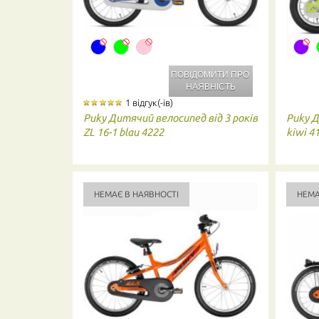
ПОВІДОМИТИ ПРО
НАЯВНІСТЬ
1 відгук(-ів)
Puky
Дитячий велосипед від 3 років
Puky
Д
ZL 16-1 blau 4222
kiwi 4
НЕМАЄ В НАЯВНОСТІ
НЕМА