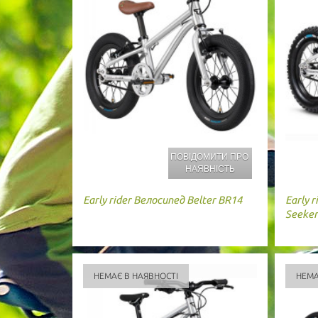
ПОВІДОМИТИ ПРО
НАЯВНІСТЬ
Early rider
Велосипед Belter BR14
Early r
Seeker
НЕМАЄ В НАЯВНОСТІ
НЕМА