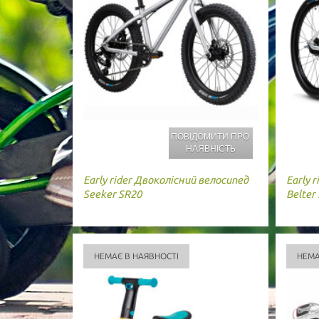
ПОВІДОМИТИ ПРО
НАЯВНІСТЬ
Early rider
Двоколісний велосипед
Early r
Seeker SR20
Belter
НЕМАЄ В НАЯВНОСТІ
НЕМА