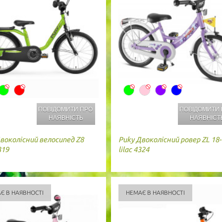
ПОВІДОМИТИ ПРО
ПОВІДОМИТИ
НАЯВНІСТЬ
НАЯВНІСТ
воколісний велосипед Z8
Puky
Двоколісний ровер ZL 18-
319
lilac 4324
Є В НАЯВНОСТІ
НЕМАЄ В НАЯВНОСТІ