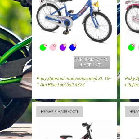
ПОВІДОМИТИ ПРО
НАЯВНІСТЬ
Puky
Двоколісний велосипед ZL 18-
Puky
Д
1 Alu Blue football 4322
Lillife
НЕМАЄ В НАЯВНОСТІ
НЕМА