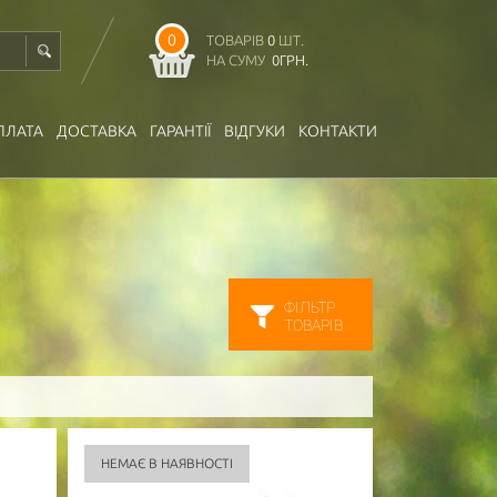
0
ТОВАРІВ
0
ШТ.
НА СУМУ
0
ГРН.
ПЛАТА
ДОСТАВКА
ГАРАНТІЇ
ВІДГУКИ
КОНТАКТИ
ФІЛЬТР
ТОВАРІВ
НЕМАЄ В НАЯВНОСТІ