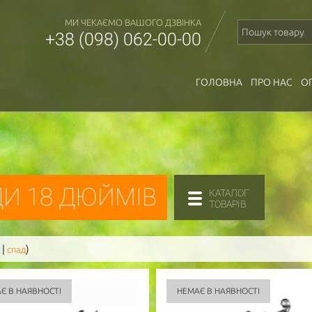
МИ ЧЕКАЄМО ВАШОГО ДЗВІНКА
+38 (098) 062-00-00
ГОЛОВНА
ПРО НАС
О
И 18 ДЮЙМІВ
КАТАЛОГ
ТОВАРІВ
|
)
спад
Є В НАЯВНОСТІ
НЕМАЄ В НАЯВНОСТІ