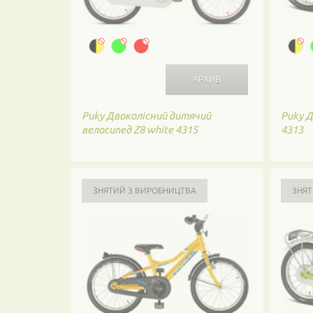
Puky
Двоколісний дитячий
Puky
Д
велосипед Z8 white 4315
4313
ЗНЯТИЙ З ВИРОБНИЦТВА
ЗНЯТ