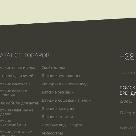
+38
АТАЛОГ ТОВАРОВ
етские велосипеды
Скейтборды
Пн - Пт 1
еговелы для детей
Детские велошлемы
етские самокаты
Фонарики на велосипед
ПОИСК
етские каталки
Детские рюкзаки
БРЕНДУ
олокары
Детские лошадки качалки
© 2014 -
еломобили для детей
Детские прыгуны
етские машины на
Поддерж
едалях
Детские коляски
етские
лектромобили
Игровые виды спорта
Вступайт
етские дорожные
Аксессуары
емоданы