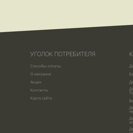
УГОЛОК ПОТРЕБИТЕЛЯ
К
Способы оплаты
Д
О магазине
Б
Акции
Д
Д
Контакты
Т
Карта сайта
В
Д
п
Д
э
Д
ч