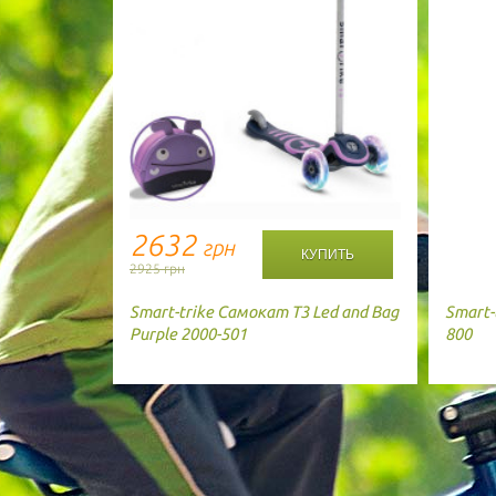
2632
грн
2925 грн
Smart-trike
Самокат T3 Led and Bag
Smart-
Purple 2000-501
800