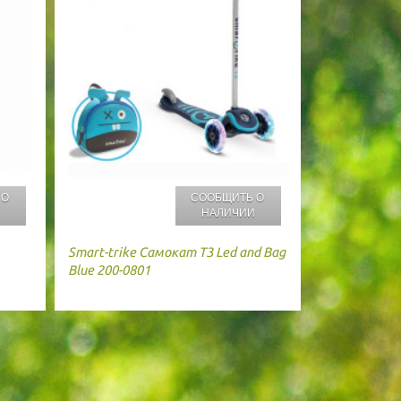
 О
СООБЩИТЬ О
И
НАЛИЧИИ
Smart-trike
Самокат T3 Led and Bag
Blue 200-0801