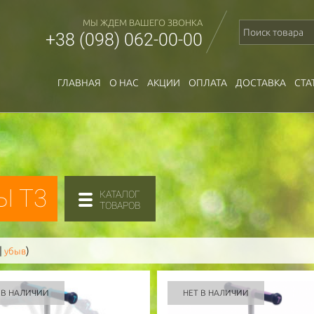
МЫ ЖДЕМ ВАШЕГО ЗВОНКА
+38 (098) 062-00-00
ГЛАВНАЯ
О НАС
АКЦИИ
ОПЛАТА
ДОСТАВКА
СТА
Ы T3
КАТАЛОГ
ТОВАРОВ
|
)
убыв
 В НАЛИЧИИ
НЕТ В НАЛИЧИИ