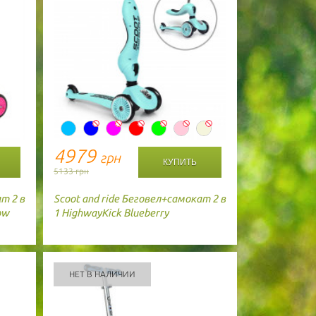
4979
грн
5133 грн
т 2 в
Scoot and ride
Беговел+самокат 2 в
ow
1 HighwayKick Blueberry
НЕТ В НАЛИЧИИ