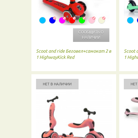
СООБЩИТЬ О
НАЛИЧИИ
Scoot and ride
Беговел+самокат 2 в
Scoot 
1 HighwayKick Red
1 High
НЕТ В НАЛИЧИИ
НЕТ