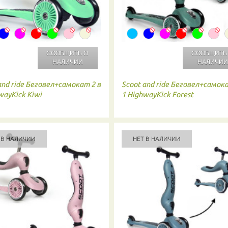
СООБЩИТЬ О
СООБЩИТЬ
НАЛИЧИИ
НАЛИЧИ
and ride
Беговел+самокат 2 в
Scoot and ride
Беговел+самока
wayKick Kiwi
1 HighwayKick Forest
 В НАЛИЧИИ
НЕТ В НАЛИЧИИ