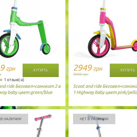
49
2949
грн
грн
н
3040 грн
1 отзыв(-а)
and ride
Беговел+самокат 2 в
Scoot and ride
Беговел+самока
way baby цвет green/blue
1 Highway baby цвет pink/yell
 В НАЛИЧИИ
НЕТ В НАЛИЧИИ