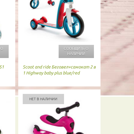
 О
СООБЩИТЬ О
И
НАЛИЧИИ
51
Scoot and ride
Беговел+самокат 2 в
1 Highway baby plus blue/red
НЕТ В НАЛИЧИИ