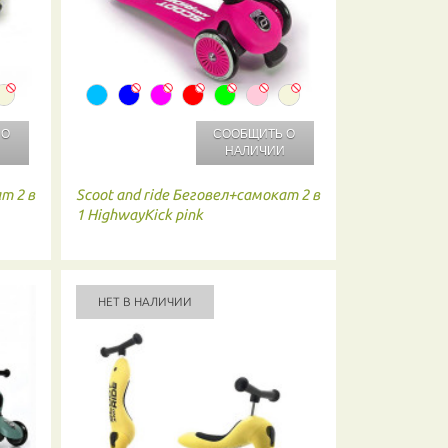
 О
СООБЩИТЬ О
И
НАЛИЧИИ
т 2 в
Scoot and ride
Беговел+самокат 2 в
1 HighwayKick pink
НЕТ В НАЛИЧИИ