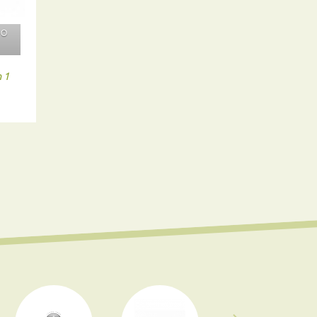
 О
И
 1