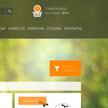
0
ТОВАРОВ
0
ШТ.
НА СУММУ
0
ГРН.
ТЬИ
НОВОСТИ
ГАРАНТИИ
ОТЗЫВЫ
КОНТАКТЫ
ФИЛЬТР
ТОВАРОВ
В НАЛИЧИИ