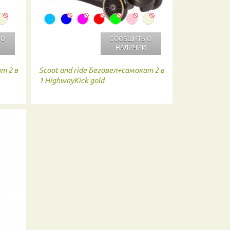
 О
СООБЩИТЬ О
И
НАЛИЧИИ
т 2 в
Scoot and ride
Беговел+самокат 2 в
1 HighwayKick gold