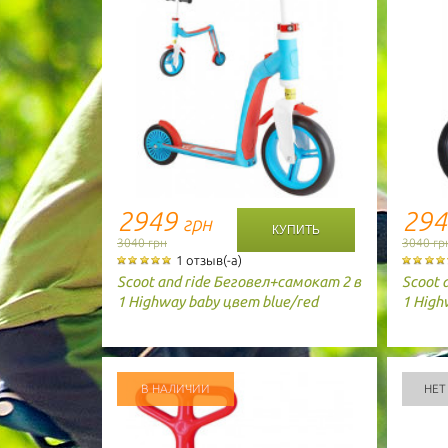
2949
29
грн
3040 грн
3040 гр
1 отзыв(-а)
Scoot and ride
Беговел+самокат 2 в
Scoot 
1 Highway baby цвет blue/red
1 High
В НАЛИЧИИ
НЕТ