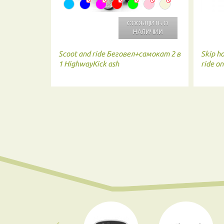
СООБЩИТЬ О
НАЛИЧИИ
Scoot and ride
Беговел+самокат 2 в
Skip h
1 HighwayKick аsh
ride o