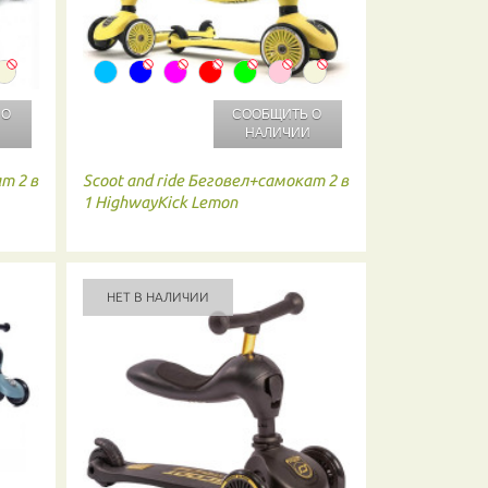
 О
СООБЩИТЬ О
И
НАЛИЧИИ
т 2 в
Scoot and ride
Беговел+самокат 2 в
1 HighwayKick Lemon
НЕТ В НАЛИЧИИ