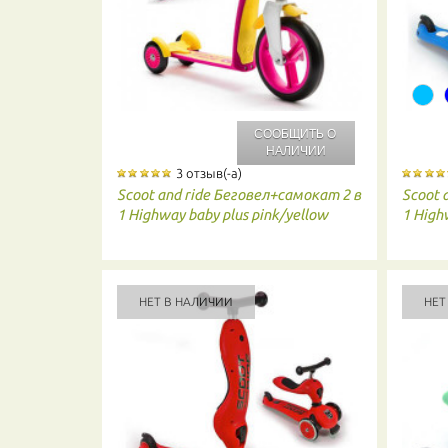
СООБЩИТЬ О
НАЛИЧИИ
3 отзыв(-а)
Scoot and ride
Беговел+самокат 2 в
Scoot 
1 Highway baby plus pink/yellow
1 High
НЕТ В НАЛИЧИИ
НЕТ