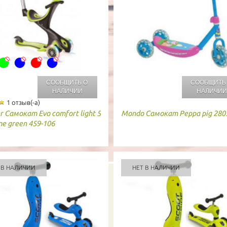
СООБЩИТЬ О
СООБЩИТЬ
НАЛИЧИИ
НАЛИЧИ
1 отзыв(-а)
r
Самокат Evo comfort light 5
Mondo
Самокат Peppa pig 280
ime green 459-106
 В НАЛИЧИИ
НЕТ В НАЛИЧИИ