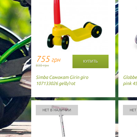
755
грн
830 грн
Simba
Самокат Girin giro
Globbe
107133026 gelb/rot
pink 4
НЕТ В НАЛИЧИИ
НЕТ