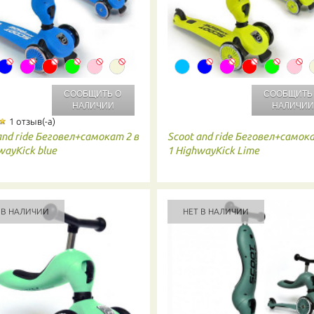
СООБЩИТЬ О
СООБЩИТЬ
НАЛИЧИИ
НАЛИЧИ
1 отзыв(-а)
and ride
Беговел+самокат 2 в
Scoot and ride
Беговел+самока
wayKick blue
1 HighwayKick Lime
 В НАЛИЧИИ
НЕТ В НАЛИЧИИ