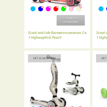
СООБЩИТЬ О
НАЛИЧИИ
Scoot and ride
Беговел+самокат 2 в
Scoot 
1 HighwayKick Peach
1 High
НЕТ В НАЛИЧИИ
НЕТ