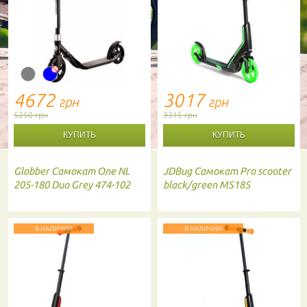
4672
3017
грн
грн
5250 грн
3315 грн
Globber
Самокат One NL
JDBug
Самокат Pro scooter
205-180 Duo Grey 474-102
black/green MS185
В НАЛИЧИИ
В НАЛИЧИИ