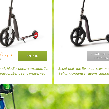
76
грн
СООБЩИТЬ
НАЛИЧИ
н
and ride
Беговел+самокат 2 в
Scoot and ride
Беговел+самока
wayganster цвет: white/red
1 Highwayganster цвет: camou