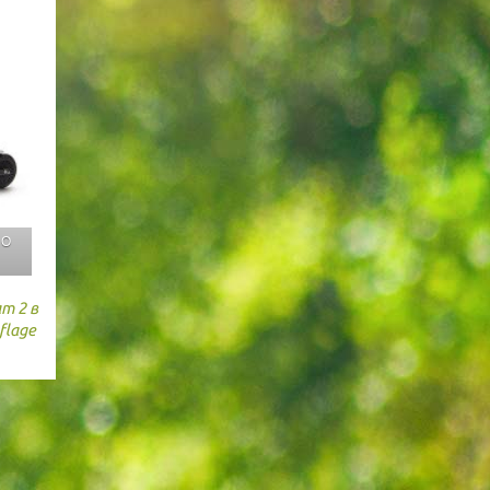
 О
И
т 2 в
flage