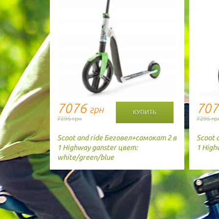
7076
70
грн
7295 грн
7295 гр
Scoot and ride
Беговел+самокат 2 в
Scoot 
1 Highway ganster цвет:
1 High
white/green/blue