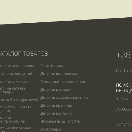
+38
АТАЛОГ ТОВАРОВ
етские велосипеды
Скейтборды
Пн - Пт 1
еговелы для детей
Детские велошлемы
етские самокаты
Фонарики на велосипед
ПОИСК
етские каталки
Детские рюкзаки
БРЕНДУ
олокары
Детские лошадки качалки
© 2014 -
еломобили для детей
Детские прыгуны
етские машины на
Поддерж
едалях
Детские коляски
етские
лектромобили
Игровые виды спорта
Вступайт
етские дорожные
Аксессуары
емоданы