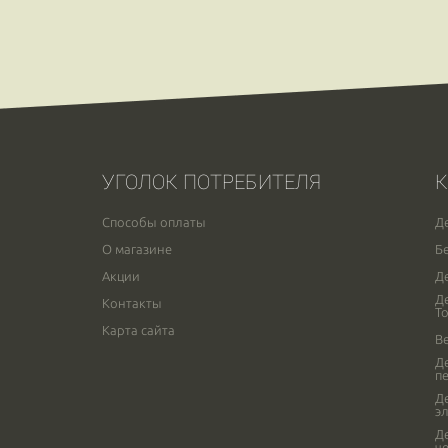
УГОЛОК ПОТРЕБИТЕЛЯ
К
Способы оплаты
Д
О магазине
Б
Акции
Д
Д
Контакты
Т
Карта сайта
В
Д
п
Д
э
Д
ч