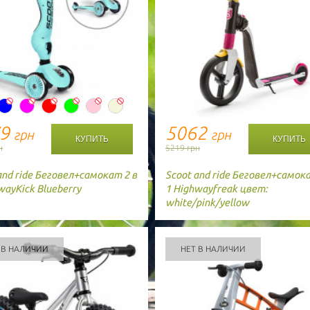
79
5062
грн
грн
н
5219 грн
and ride
Беговел+самокат 2 в
Scoot and ride
Беговел+самока
wayKick Blueberry
1 Highwayfreak цвет:
white/pink/yellow
 В НАЛИЧИИ
НЕТ В НАЛИЧИИ