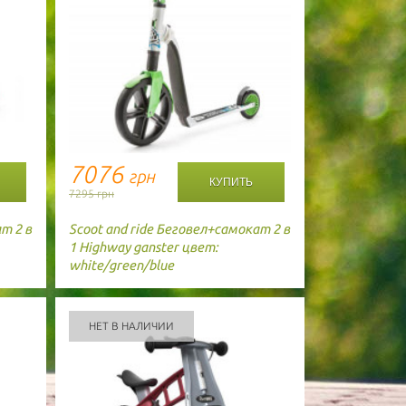
7076
грн
7295 грн
т 2 в
Scoot and ride
Беговел+самокат 2 в
1 Highway ganster цвет:
white/green/blue
НЕТ В НАЛИЧИИ