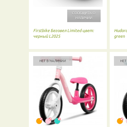
СООБЩИТЬ О
НАЛИЧИИ
Firstbike
Беговел Limited цвет:
Hudor
черный L2025
green
НЕТ В НАЛИЧИИ
НЕТ