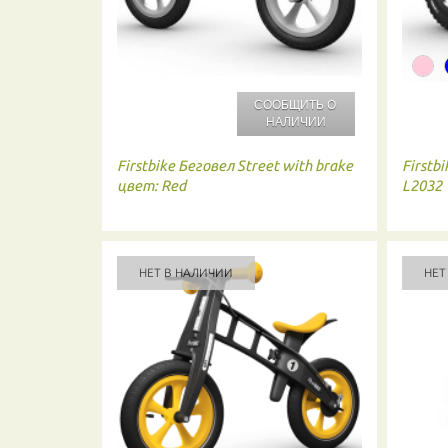
СООБЩИТЬ О
НАЛИЧИИ
Firstbike
Беговел Street with brake
Firstbi
цвет: Red
L2032
НЕТ В НАЛИЧИИ
НЕТ