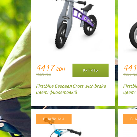
4417
44
грн
4650 грн
4650 гр
Firstbike
Беговел Cross with brake
Firstbi
цвет: фиолетовый
цвет:
В НАЛИЧИИ
В 