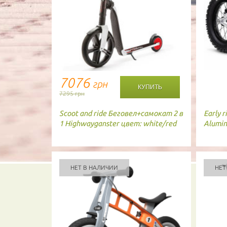
7076
грн
7295 грн
Scoot and ride
Беговел+самокат 2 в
Early r
1 Highwayganster цвет: white/red
Alumin
НЕТ В НАЛИЧИИ
НЕТ