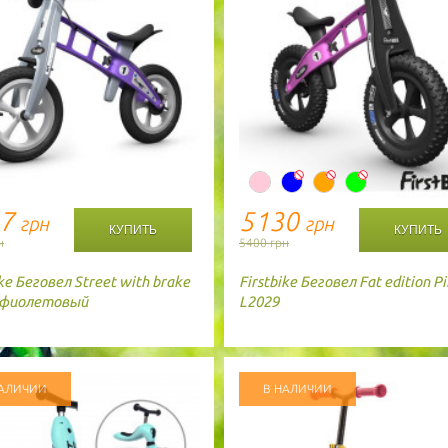
17
5130
грн
грн
н
5400 грн
ke
Беговел Street with brake
Firstbike
Беговел Fat edition P
 фиолетовый
L2029
НАЛИЧИИ
В НАЛИЧИИ