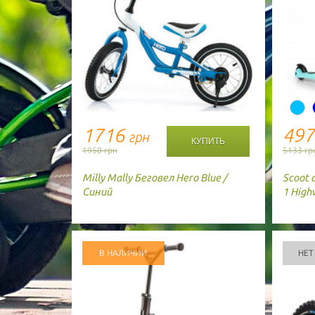
1716
49
грн
1950 грн
5133 гр
Milly Mally
Беговел Hero Blue /
Scoot 
Синий
1 High
В НАЛИЧИИ
НЕТ