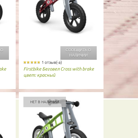
 О
СООБЩИТЬ О
И
НАЛИЧИИ
1 отзыв(-а)
ake
Firstbike
Беговел Cross with brake
цвет: красный
НЕТ В НАЛИЧИИ