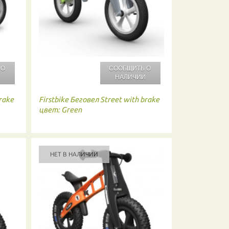
 О
СООБЩИТЬ О
И
НАЛИЧИИ
rake
Firstbike
Беговел Street with brake
цвет: Green
НЕТ В НАЛИЧИИ