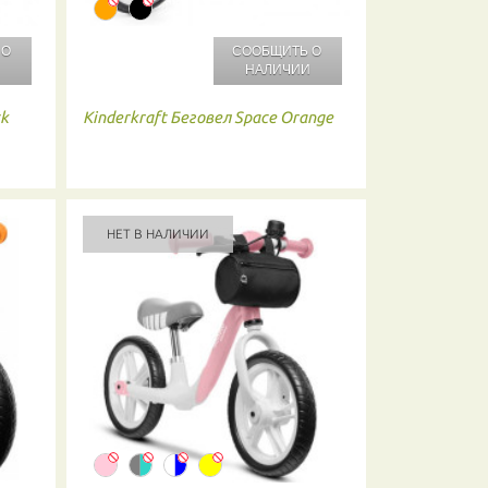
 О
СООБЩИТЬ О
И
НАЛИЧИИ
ck
Kinderkraft
Беговел Space Orange
НЕТ В НАЛИЧИИ