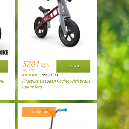
5201
грн
5475 грн
1 отзыв(-а)
ink
Firstbike
Беговел Racing with brake
цвет: Red
В НАЛИЧИИ