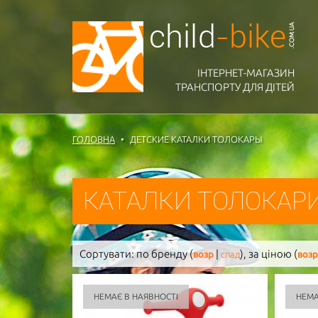
ІНТЕРНЕТ-МАГАЗИН
ТРАНСПОРТУ ДЛЯ ДІТЕЙ
ГОЛОВНА
ДЕТСКИЕ КАТАЛКИ ТОЛОКАРЫ
КАТАЛКИ ТОЛОКАРИ
Сортувати:
по бренду (
|
),
за ціною (
возр
спад
возр
НЕМАЄ В НАЯВНОСТІ
НЕМА