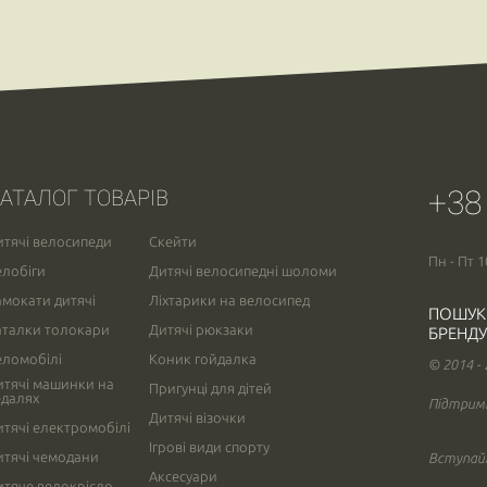
+38
АТАЛОГ ТОВАРІВ
итячі велосипеди
Скейти
Пн - Пт 1
елобіги
Дитячі велосипедні шоломи
амокати дитячі
Ліхтарики на велосипед
ПОШУК
аталки толокари
Дитячі рюкзаки
БРЕНДУ
еломобілі
Коник гойдалка
© 2014 -
итячі машинки на
Пригунці для дітей
едалях
Підтрим
Дитячі візочки
итячі електромобілі
Ігрові види спорту
итячі чемодани
Вступайт
Аксесуари
итяче велокрісло