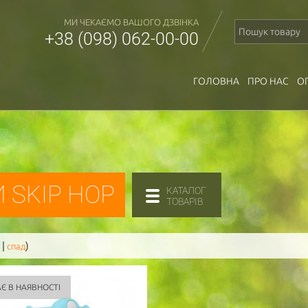
МИ ЧЕКАЄМО ВАШОГО ДЗВІНКА
+38 (098) 062-00-00
ГОЛОВНА
ПРО НАС
О
 SKIP HOP
КАТАЛОГ
ТОВАРІВ
|
)
спад
Є В НАЯВНОСТІ