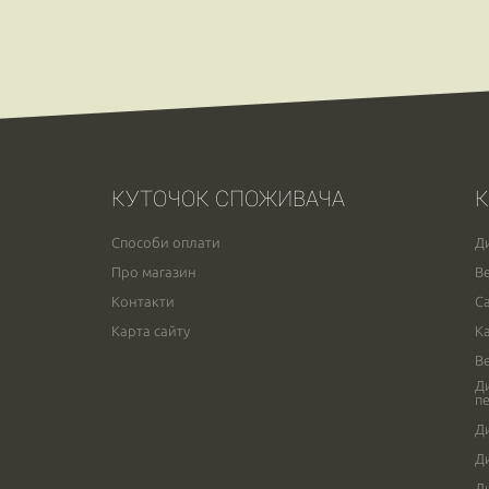
КУТОЧОК СПОЖИВАЧА
К
Способи оплати
Д
Про магазин
В
Контакти
С
Карта сайту
К
В
Д
п
Д
Д
Д