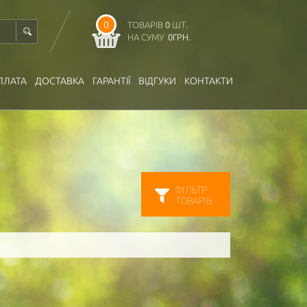
0
ТОВАРІВ
0
ШТ.
НА СУМУ
0
ГРН.
ПЛАТА
ДОСТАВКА
ГАРАНТІЇ
ВІДГУКИ
КОНТАКТИ
ФІЛЬТР
ТОВАРІВ