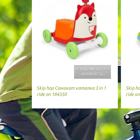
ПОВІДОМИТИ ПРО
НАЯВНІСТЬ
Skip hop
Самокат каталка 3 in 1
Skip h
ride on 184350
ride o