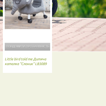
ПОВІДОМИТИ ПРО
НАЯВНІСТЬ
Little bird told me
Дитяча
каталка "Слоник" LB3089