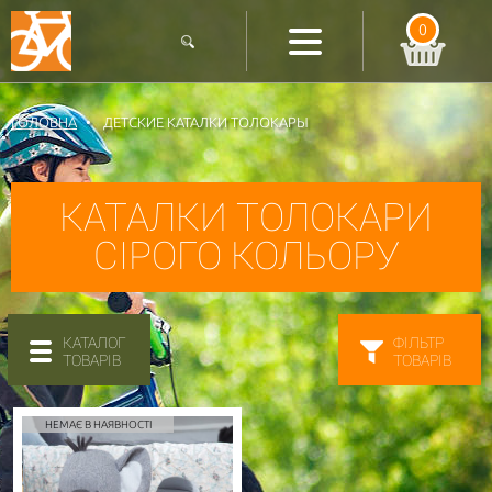
0
ГОЛОВНА
ДЕТСКИЕ КАТАЛКИ ТОЛОКАРЫ
КАТАЛКИ ТОЛОКАРИ
СІРОГО КОЛЬОРУ
КАТАЛОГ
ФІЛЬТР
ТОВАРІВ
ТОВАРІВ
НЕМАЄ В НАЯВНОСТІ