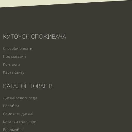
КУТОЧОК СПОЖИВАЧА
Способи оплати
Про магазин
Контакти
Карта сайту
КАТАЛОГ ТОВАРІВ
Дитячі велосипеди
Велобіги
Самокати дитячі
Каталки толокари
Веломобілі