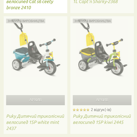
велосипед Сat s6 ceety
1L Capt'n Sharky-2368
bronze 2410
ЗНЯТИЙ З ВИРОБНИЦТВА
ЗНЯТИЙ З ВИРОБНИЦТВА
2 відгук(-ів)
Puky
Дитячий триколісний
Puky
Дитячий триколісний
велосипед 1SP white mint
велосипед 1SP kiwi 2445
2437