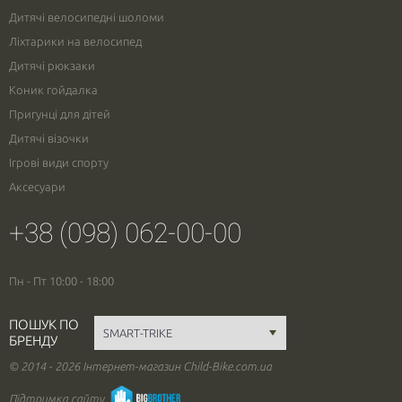
Дитячі велосипедні шоломи
Ліхтарики на велосипед
Дитячі рюкзаки
Коник гойдалка
Пригунці для дітей
Дитячі візочки
Ігрові види спорту
Аксесуари
+38 (098) 062-00-00
Пн - Пт 10:00 - 18:00
ПОШУК ПО
БРЕНДУ
© 2014 - 2026 Інтернет-магазин Child-Bike.com.ua
Підтримка сайту