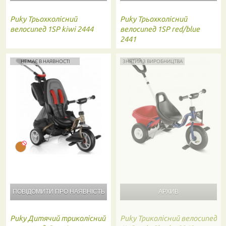
Puky
Трьохколісний
Puky
Трьохколісний
велосипед 1SP kiwi 2444
велосипед 1SP red/blue
2441
НЕМАЄ В НАЯВНОСТІ
ЗНЯТИЙ З ВИРОБНИЦТВА
ПОВІДОМИТИ ПРО
НАЯВНІСТЬ
Puky
Дитячий триколісний
Puky
Триколісний велосипед