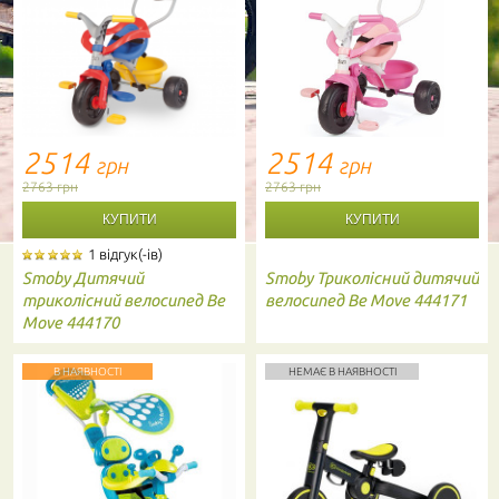
2514
2514
грн
грн
2763 грн
2763 грн
1 відгук(-ів)
Smoby
Дитячий
Smoby
Триколісний дитячий
триколісний велосипед Be
велосипед Be Move 444171
Move 444170
В НАЯВНОСТІ
НЕМАЄ В НАЯВНОСТІ