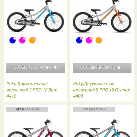
СООБЩИТЬ О
НАЛИЧИИ
СООБЩИТЬ О
НАЛИЧИИ
Puky
Двухколесный
Puky
Двухколесный
велосипед S-PRO 18 Blue
велосипед S-PRO 18 Orange
4416
4408
НЕТ В НАЛИЧИИ
НЕТ В НАЛИЧИИ