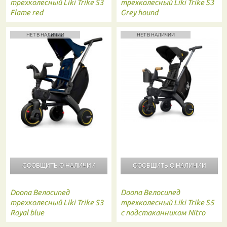
трехколесный Liki Trike S3
трехколесный Liki Trike S3
Flame red
Grey hound
НЕТ В НАЛИЧИИ
НЕТ В НАЛИЧИИ
СООБЩИТЬ О
НАЛИЧИИ
СООБЩИТЬ О
НАЛИЧИИ
Doona
Велосипед
Doona
Велосипед
трехколесный Liki Trike S3
трехколесный Liki Trike S5
Royal blue
c подстаканником Nitro
black