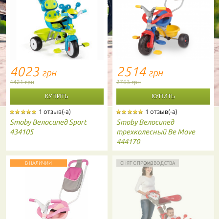
4023
2514
грн
грн
4421 грн
2763 грн
1 отзыв(-а)
1 отзыв(-а)
Smoby
Велосипед Sport
Smoby
Велосипед
434105
трехколесный Be Move
444170
В НАЛИЧИИ
СНЯТ С ПРОИЗВОДСТВА