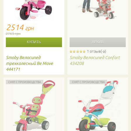
2514
грн
2763 грн
1 отзыв(-а)
Smoby
Велосипед
Smoby
Велосипед Confort
трехколесный Be Move
434208
444171
СНЯТ С ПРОИЗВОДСТВА
СНЯТ С ПРОИЗВОДСТВА