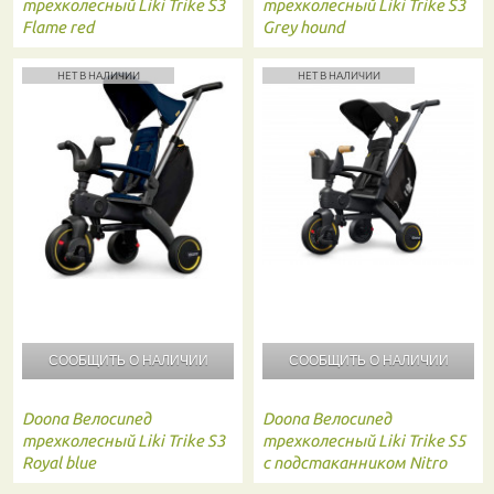
трехколесный Liki Trike S3
трехколесный Liki Trike S3
Flame red
Grey hound
НЕТ В НАЛИЧИИ
НЕТ В НАЛИЧИИ
СООБЩИТЬ О
НАЛИЧИИ
СООБЩИТЬ О
НАЛИЧИИ
Doona
Велосипед
Doona
Велосипед
трехколесный Liki Trike S3
трехколесный Liki Trike S5
Royal blue
c подстаканником Nitro
black