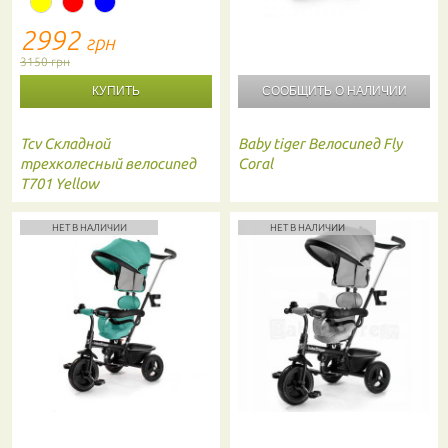
2992
грн
3150 грн
СООБЩИТЬ О
НАЛИЧИИ
Tcv
Складной
Baby tiger
Велосипед Fly
трехколесный велосипед
Coral
T701 Yellow
НЕТ В НАЛИЧИИ
НЕТ В НАЛИЧИИ