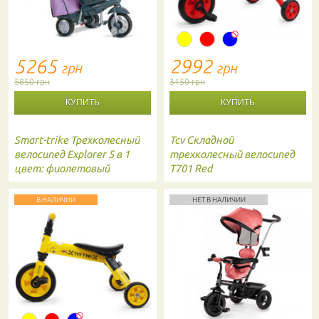
5265
2992
грн
грн
5850 грн
3150 грн
Smart-trike
Трехколесный
Tcv
Складной
велосипед Explorer 5 в 1
трехколесный велосипед
цвет: фиолетовый
T701 Red
В НАЛИЧИИ
НЕТ В НАЛИЧИИ