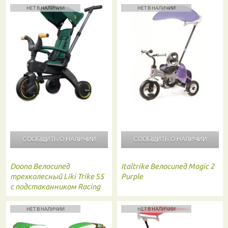
НЕТ В НАЛИЧИИ
НЕТ В НАЛИЧИИ
СООБЩИТЬ О
НАЛИЧИИ
СООБЩИТЬ О
НАЛИЧИИ
Doona
Велосипед
Italtrike
Велосипед Magic 2
трехколесный Liki Trike S5
Purple
c подстаканником Racing
green
НЕТ В НАЛИЧИИ
НЕТ В НАЛИЧИИ